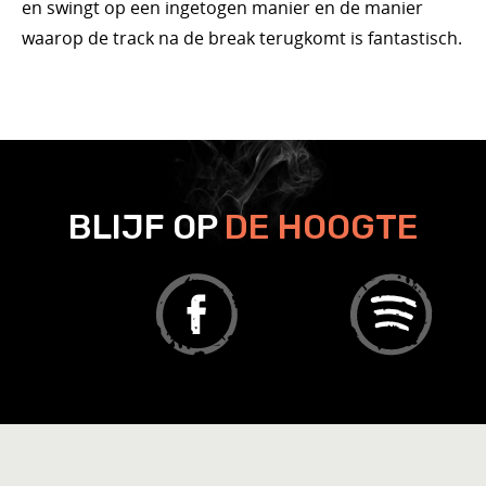
en swingt op een ingetogen manier en de manier
waarop de track na de break terugkomt is fantastisch.
BLIJF OP
DE HOOGTE