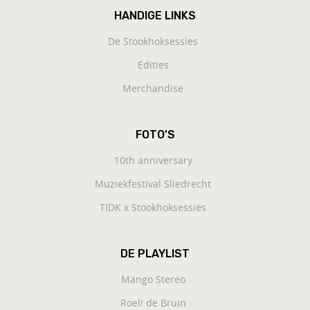
HANDIGE LINKS
De Stookhoksessies
Edities
Merchandise
FOTO'S
10th anniversary
Muziekfestival Sliedrecht
TIDK x Stookhoksessies
DE PLAYLIST
Mango Stereo
Roel! de Bruin