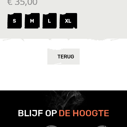
€ 35,00
S
M
L
XL
TERUG
BLIJF OP
DE HOOGTE