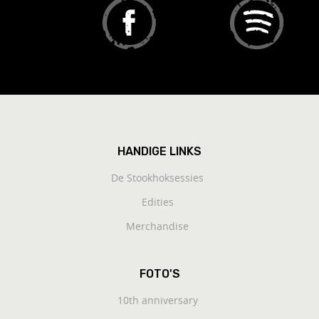
HANDIGE LINKS
De Stookhoksessies
Edities
Merchandise
FOTO'S
10th anniversary