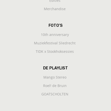
Edities
Merchandise
FOTO'S
10th anniversary
Muziekfestival Sliedrecht
TIDK x Stookhoksessies
DE PLAYLIST
Mango Stereo
Roel! de Bruin
GOATSCHOLTEN