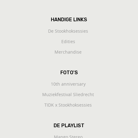
HANDIGE LINKS
De Stookhoksessies
Edities
Merchandise
FOTO'S
10th anniversary
Muziekfestival Sliedrecht
TIDK x Stookhoksessies
DE PLAYLIST
Mango Stereo