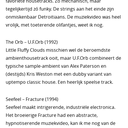
favoriete housetracks. Zó mechanisch, maar
tegelijkertijd zó funky. De strings aan het einde zijn
onmiskenbaar Detroitiaans. De muziekvideo was heel
vrolijk, met toeterende olifantjes, weet ik nog.
The Orb – U.F.Orb (1992)
Little Fluffy Clouds misschien wel de beroemdste
ambienthousetrack ooit, maar U.F.Orb combineert de
typische sample-ambient van Alex Paterson en
(destijds) Kris Weston met een dubby variant van
uptempo classic house. Een heerlijk speelse track.
Seefeel – Fracture (1994)
Seefeel maakt intrigerende, industriële electronica.
Het broeierige Fracture had een abstracte,
hypnotiserende muziekvideo, kan ik me nog van de