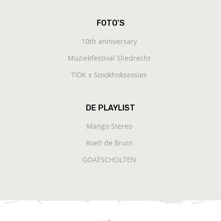
FOTO'S
10th anniversary
Muziekfestival Sliedrecht
TIDK x Stookhoksessies
DE PLAYLIST
Mango Stereo
Roel! de Bruin
GOATSCHOLTEN