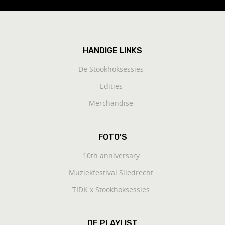
HANDIGE LINKS
De Stookhoksessies
Edities
Merchandise
FOTO'S
10th anniversary
Muziekfestival Sliedrecht
TIDK x Stookhoksessies
DE PLAYLIST