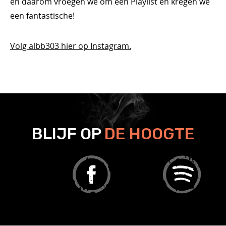
en daarom vroegen we om een Playlist en kregen we
een fantastische!
Volg albb303 hier op Instagram.
BLIJF OP
DE HOOGTE