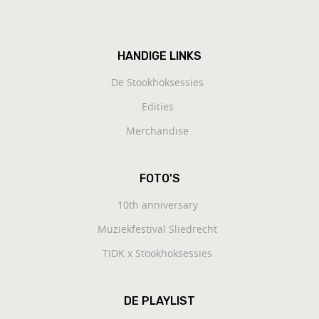
HANDIGE LINKS
De Stookhoksessies
Edities
Merchandise
FOTO'S
10th anniversary
Muziekfestival Sliedrecht
TIDK x Stookhoksessies
DE PLAYLIST