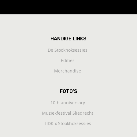
HANDIGE LINKS
De Stookhoksessies
Edities
Merchandise
FOTO'S
10th anniversary
Muziekfestival Sliedrecht
TIDK x Stookhoksessies