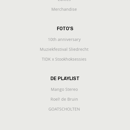
Merchandise
FOTO'S
10th anniversary
Muziekfestival Sliedrecht
TIDK x Stookhoksessies
DE PLAYLIST
Mango Stereo
Roel! de Bruin
GOATSCHOLTEN