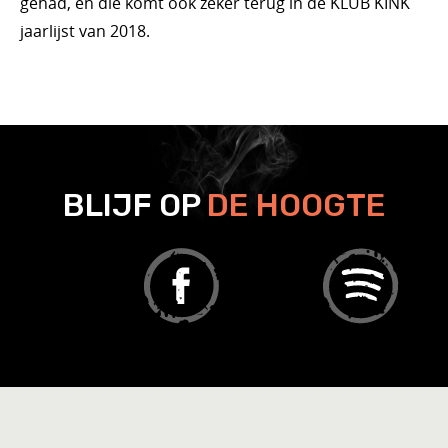
gehad, en die komt ook zeker terug in de KLUB KINK
jaarlijst van 2018.
BLIJF OP
DE HOOGTE