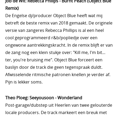
Job de Wit: Rebecca Philips - Burnt Peach (Object Blue
Remix)
De Engelse dj/producer Object Blue heeft wat mij
betreft de beste remix van 2018 gemaakt. De originele
versie van zangeres Rebecca Phillips is al een heel
cool geprogrammeerd r&b/popliedje over een
ongewone aantrekkingskracht. In de remix blijft er van
de zang nog een klein stukje over: "Kill me, I'm bit...
ter, you're bruising me". Object Blue forceert een
baslijn door de track die geen tegenspraak duldt.
Afwisselende ritmische patronen knellen je verder af.
Pijn is lekker soms.
Theo Ploeg: Seeyousoon - Wonderland
Post-garage/dubstep uit Heerlen van twee gelouterde
locale producers. De track markeert een breuk met