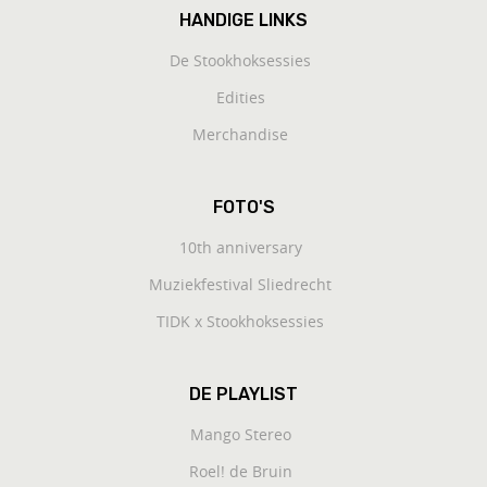
HANDIGE LINKS
De Stookhoksessies
Edities
Merchandise
FOTO'S
10th anniversary
Muziekfestival Sliedrecht
TIDK x Stookhoksessies
DE PLAYLIST
Mango Stereo
Roel! de Bruin