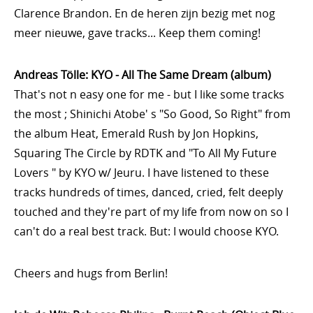
Clarence Brandon. En de heren zijn bezig met nog
meer nieuwe, gave tracks... Keep them coming!
Andreas Tölle: KYO - All The Same Dream (album)
That's not n easy one for me - but I like some tracks
the most ; Shinichi Atobe' s "So Good, So Right" from
the album Heat, Emerald Rush by Jon Hopkins,
Squaring The Circle by RDTK and "To All My Future
Lovers " by KYO w/ Jeuru. I have listened to these
tracks hundreds of times, danced, cried, felt deeply
touched and they're part of my life from now on so I
can't do a real best track. But: I would choose KYO.
Cheers and hugs from Berlin!