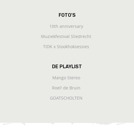
FOTO'S
10th anniversary
Muziekfestival Sliedrecht
TIDK x Stookhoksessies
DE PLAYLIST
Mango Stereo
Roel! de Bruin
GOATSCHOLTEN